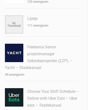
123 weergaven
Lijstje
111 weergaven
Freelance Senior
projectmanager
Gebiedsprojecten (ZZP). –
Yacht – Stadskanaal
95 weergaven
Choose Your Shift Schedule –
Deliver with Uber Eats – Uber
eats – Stadskanaal