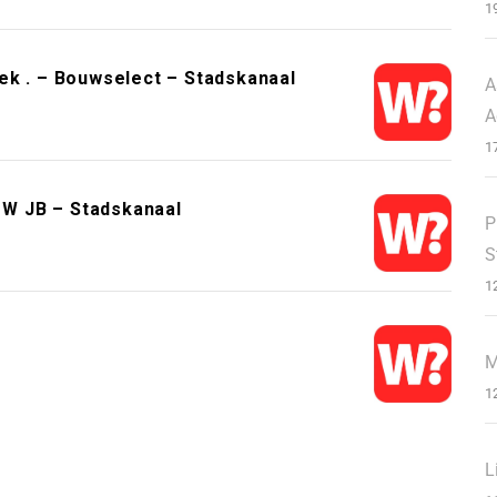
1
ek . – Bouwselect – Stadskanaal
A
A
1
W JB – Stadskanaal
P
S
1
M
1
L