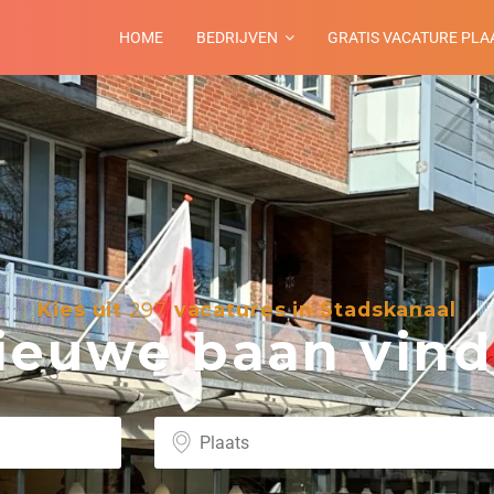
HOME
BEDRIJVEN
GRATIS VACATURE PLA
Kies uit
297
vacatures in Stadskanaal
euwe baan vind 