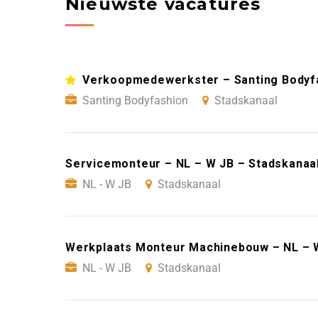
Nieuwste vacatures
Verkoopmedewerkster – Santing Bodyfa
Santing Bodyfashion
Stadskanaal
Servicemonteur – NL – W JB – Stadskanaa
NL - W JB
Stadskanaal
Werkplaats Monteur Machinebouw – NL – W
NL - W JB
Stadskanaal