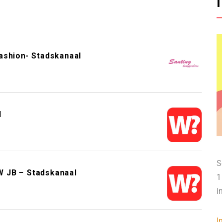
shion- Stadskanaal
l
S
 JB – Stadskanaal
1
i
I