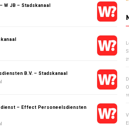
 W JB – Stadskanaal
skanaal
L
S
2
diensten B.V. – Stadskanaal
D
l
O
1
ienst – Effect Personeelsdiensten
V
E
l