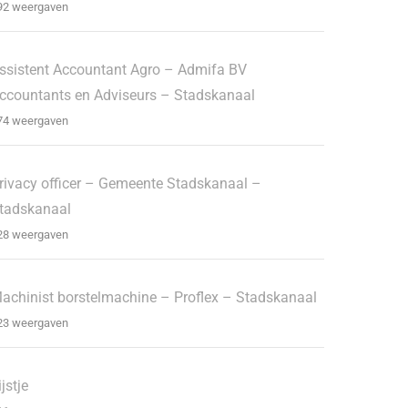
92 weergaven
ssistent Accountant Agro – Admifa BV
ccountants en Adviseurs – Stadskanaal
74 weergaven
rivacy officer – Gemeente Stadskanaal –
tadskanaal
28 weergaven
achinist borstelmachine – Proflex – Stadskanaal
23 weergaven
ijstje