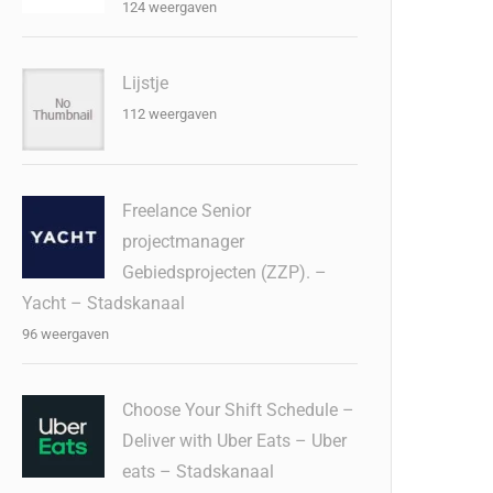
124 weergaven
Lijstje
112 weergaven
Freelance Senior
projectmanager
Gebiedsprojecten (ZZP). –
Yacht – Stadskanaal
96 weergaven
Choose Your Shift Schedule –
Deliver with Uber Eats – Uber
eats – Stadskanaal