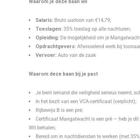
Waarom je deze baan wil
Salaris:
Bruto uurloon van €14,79;
Toeslagen:
35% toeslag op alle nachturen;
Opleiding:
De mogelijkheid om je Mangatwacht-c
Opdrachtgevers:
Afwisselend werk bij toonaa
Vervoer:
Auto van de zaak
Waarom deze baan bij je past
Je bent iemand die veiligheid serieus neemt, scher
In het bezit van een VCA-certificaat (verplicht);
Rijbewijs B is een pré;
Certificaat Mangatwacht is een pré — heb je di
Wit behalen;
Bereid om in nachtdiensten te werken (met 35%