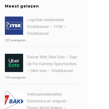
Meest gelezen
Logistiek medewerker
Stadskanaal – JYSK –
Stadskanaal
222 weergaven
Deliver With Uber Eats – Sign
Up For Earning Opportunities
– Uber eats – Stadskanaal
195 weergaven
Verkoopmedewerker
Electronica en witgoed –
Electro World Bakker –