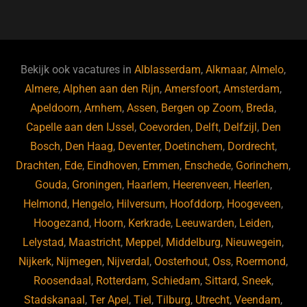
a
u
n
e
c
e
k
e
e
s
e
d
b
ky
dI
Bekijk ook vacatures in
Alblasserdam
,
Alkmaar
,
Almelo
,
o
n
Almere
,
Alphen aan den Rijn
,
Amersfoort
,
Amsterdam
,
Apeldoorn
,
Arnhem
,
Assen
,
Bergen op Zoom
,
Breda
,
o
Capelle aan den IJssel
,
Coevorden
,
Delft
,
Delfzijl
,
Den
k
Bosch
,
Den Haag
,
Deventer
,
Doetinchem
,
Dordrecht
,
Drachten
,
Ede
,
Eindhoven
,
Emmen
,
Enschede
,
Gorinchem
,
Gouda
,
Groningen
,
Haarlem
,
Heerenveen
,
Heerlen
,
Helmond
,
Hengelo
,
Hilversum
,
Hoofddorp
,
Hoogeveen
,
Hoogezand
,
Hoorn
,
Kerkrade
,
Leeuwarden
,
Leiden
,
Lelystad
,
Maastricht
,
Meppel
,
Middelburg
,
Nieuwegein
,
Nijkerk
,
Nijmegen
,
Nijverdal
,
Oosterhout
,
Oss
,
Roermond
,
Roosendaal
,
Rotterdam
,
Schiedam
,
Sittard
,
Sneek
,
Stadskanaal
,
Ter Apel
,
Tiel
,
Tilburg
,
Utrecht
,
Veendam
,