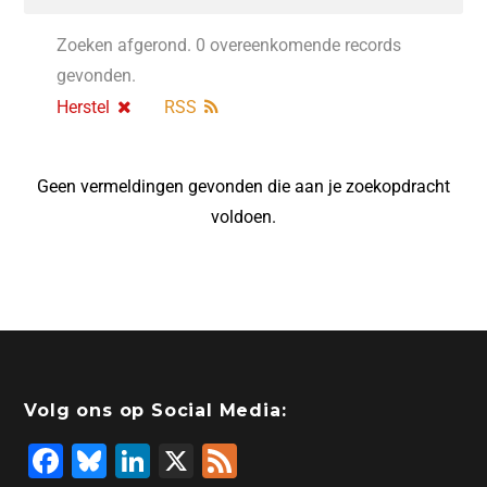
Zoeken afgerond. 0 overeenkomende records
gevonden.
Herstel
RSS
Geen vermeldingen gevonden die aan je zoekopdracht
voldoen.
Volg ons op Social Media:
F
Bl
Li
X
F