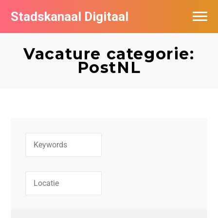
Stadskanaal Digitaal
Vacatures per bedrijf
Vacature categorie:
De populairste vacatures in Stadskanaal
PostNL
Vacature feed