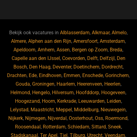
a
u
n
e
c
e
k
e
e
s
e
d
b
ky
dI
Bekijk ook vacatures in
Alblasserdam
,
Alkmaar
,
Almelo
,
o
n
Almere
,
Alphen aan den Rijn
,
Amersfoort
,
Amsterdam
,
Apeldoorn
,
Arnhem
,
Assen
,
Bergen op Zoom
,
Breda
,
o
Capelle aan den IJssel
,
Coevorden
,
Delft
,
Delfzijl
,
Den
k
Bosch
,
Den Haag
,
Deventer
,
Doetinchem
,
Dordrecht
,
Drachten
,
Ede
,
Eindhoven
,
Emmen
,
Enschede
,
Gorinchem
,
Gouda
,
Groningen
,
Haarlem
,
Heerenveen
,
Heerlen
,
Helmond
,
Hengelo
,
Hilversum
,
Hoofddorp
,
Hoogeveen
,
Hoogezand
,
Hoorn
,
Kerkrade
,
Leeuwarden
,
Leiden
,
Lelystad
,
Maastricht
,
Meppel
,
Middelburg
,
Nieuwegein
,
Nijkerk
,
Nijmegen
,
Nijverdal
,
Oosterhout
,
Oss
,
Roermond
,
Roosendaal
,
Rotterdam
,
Schiedam
,
Sittard
,
Sneek
,
Stadskanaal
,
Ter Apel
,
Tiel
,
Tilburg
,
Utrecht
,
Veendam
,