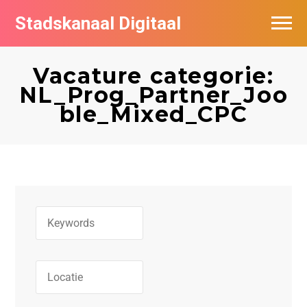
Stadskanaal Digitaal
Vacatures per bedrijf
Vacature categorie:
De populairste vacatures in Stadskanaal
NL_Prog_Partner_Joo
ble_Mixed_CPC
Vacature feed