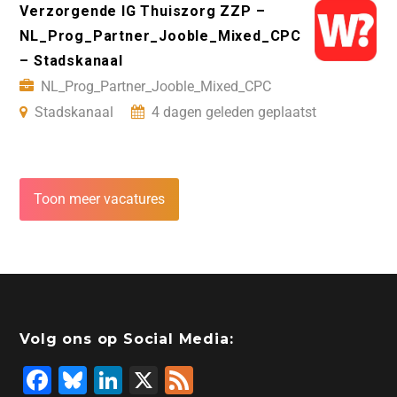
Verzorgende IG Thuiszorg ZZP –
NL_Prog_Partner_Jooble_Mixed_CPC
– Stadskanaal
NL_Prog_Partner_Jooble_Mixed_CPC
Stadskanaal
4 dagen geleden geplaatst
Toon meer vacatures
Volg ons op Social Media:
F
Bl
Li
X
F