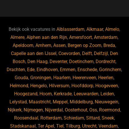
a
u
n
e
c
e
k
e
e
s
e
d
b
ky
dI
Bekijk ook vacatures in
Alblasserdam
,
Alkmaar
,
Almelo
,
o
n
Almere
,
Alphen aan den Rijn
,
Amersfoort
,
Amsterdam
,
Apeldoorn
,
Arnhem
,
Assen
,
Bergen op Zoom
,
Breda
,
o
Capelle aan den IJssel
,
Coevorden
,
Delft
,
Delfzijl
,
Den
k
Bosch
,
Den Haag
,
Deventer
,
Doetinchem
,
Dordrecht
,
Drachten
,
Ede
,
Eindhoven
,
Emmen
,
Enschede
,
Gorinchem
,
Gouda
,
Groningen
,
Haarlem
,
Heerenveen
,
Heerlen
,
Helmond
,
Hengelo
,
Hilversum
,
Hoofddorp
,
Hoogeveen
,
Hoogezand
,
Hoorn
,
Kerkrade
,
Leeuwarden
,
Leiden
,
Lelystad
,
Maastricht
,
Meppel
,
Middelburg
,
Nieuwegein
,
Nijkerk
,
Nijmegen
,
Nijverdal
,
Oosterhout
,
Oss
,
Roermond
,
Roosendaal
,
Rotterdam
,
Schiedam
,
Sittard
,
Sneek
,
Stadskanaal
,
Ter Apel
,
Tiel
,
Tilburg
,
Utrecht
,
Veendam
,