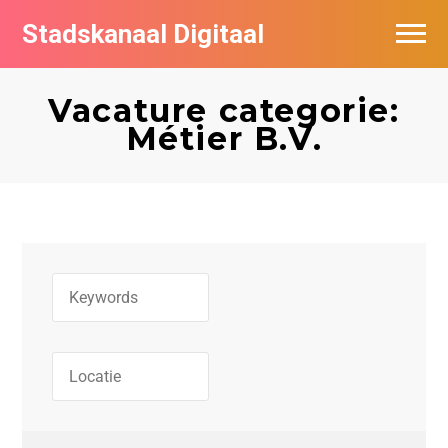
Stadskanaal Digitaal
Vacatures per bedrijf
Vacature categorie:
De populairste vacatures in Stadskanaal
Métier B.V.
Vacature feed