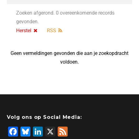
Zoeken afgerond. 0 overeenkomende records
gevonden.
Herstel
RSS
Geen vermeldingen gevonden die aan je zoekopdracht
voldoen.
Volg ons op Social Media:
F
Bl
Li
X
F