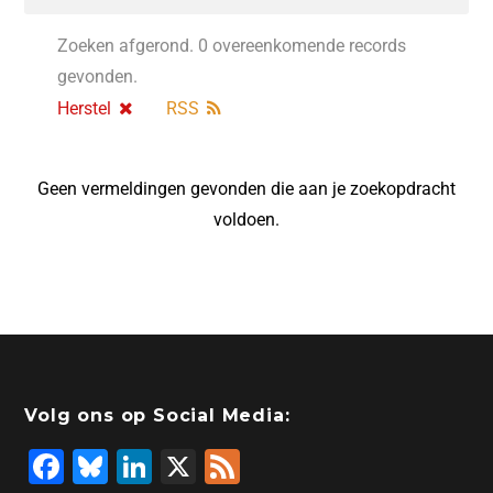
Zoeken afgerond. 0 overeenkomende records
gevonden.
Herstel
RSS
Geen vermeldingen gevonden die aan je zoekopdracht
voldoen.
Volg ons op Social Media:
F
Bl
Li
X
F