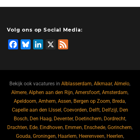
Volg ons op Social Media:
F
Bl
Li
X
F
a
u
n
e
c
e
k
e
e
s
e
d
b
ky
dI
Bekijk ook vacatures in
Alblasserdam
,
Alkmaar
,
Almelo
,
o
n
Almere
,
Alphen aan den Rijn
,
Amersfoort
,
Amsterdam
,
Apeldoorn
,
Arnhem
,
Assen
,
Bergen op Zoom
,
Breda
,
o
Capelle aan den IJssel
,
Coevorden
,
Delft
,
Delfzijl
,
Den
k
Bosch
,
Den Haag
,
Deventer
,
Doetinchem
,
Dordrecht
,
Drachten
,
Ede
,
Eindhoven
,
Emmen
,
Enschede
,
Gorinchem
,
Gouda
,
Groningen
,
Haarlem
,
Heerenveen
,
Heerlen
,