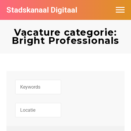
Stadskanaal Digitaal
Vacatures per bedrijf
Vacature categorie:
De populairste vacatures in Stadskanaal
Bright Professionals
Vacature feed