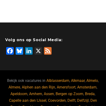
Volg ons op Social Media:
F
Bl
Li
X
F
a
u
n
e
c
e
k
e
e
s
e
d
b
ky
dI
Bekijk ook vacatures in
Alblasserdam
,
Alkmaar
,
Almelo
,
o
n
Almere
,
Alphen aan den Rijn
,
Amersfoort
,
Amsterdam
,
Apeldoorn
,
Arnhem
,
Assen
,
Bergen op Zoom
,
Breda
,
o
Capelle aan den IJssel
,
Coevorden
,
Delft
,
Delfzijl
,
Den
k