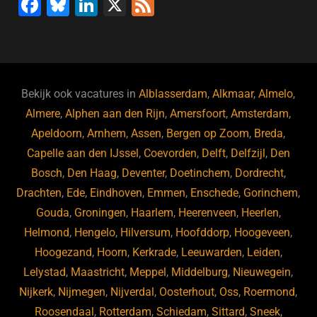
F
Bl
Li
X
F
a
u
n
e
c
e
k
e
e
s
e
d
b
ky
dI
Bekijk ook vacatures in
Alblasserdam
,
Alkmaar
,
Almelo
,
o
n
Almere
,
Alphen aan den Rijn
,
Amersfoort
,
Amsterdam
,
Apeldoorn
,
Arnhem
,
Assen
,
Bergen op Zoom
,
Breda
,
o
Capelle aan den IJssel
,
Coevorden
,
Delft
,
Delfzijl
,
Den
k
Bosch
,
Den Haag
,
Deventer
,
Doetinchem
,
Dordrecht
,
Drachten
,
Ede
,
Eindhoven
,
Emmen
,
Enschede
,
Gorinchem
,
Gouda
,
Groningen
,
Haarlem
,
Heerenveen
,
Heerlen
,
Helmond
,
Hengelo
,
Hilversum
,
Hoofddorp
,
Hoogeveen
,
Hoogezand
,
Hoorn
,
Kerkrade
,
Leeuwarden
,
Leiden
,
Lelystad
,
Maastricht
,
Meppel
,
Middelburg
,
Nieuwegein
,
Nijkerk
,
Nijmegen
,
Nijverdal
,
Oosterhout
,
Oss
,
Roermond
,
Roosendaal
,
Rotterdam
,
Schiedam
,
Sittard
,
Sneek
,